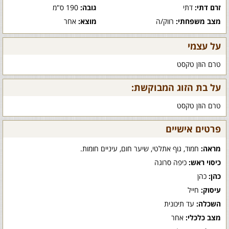
זרם דתי:
דתי
גובה:
190 ס"מ
מצב משפחתי:
רווק/ה
מוצא:
אחר
על עצמי
טרם הוזן טקסט
על בת הזוג המבוקשת:
טרם הוזן טקסט
פרטים אישיים
מראה:
חמוד, גוף אתלטי, שיער חום, עיניים חומות.
כיסוי ראש:
כיפה סרוגה
כהן:
כהן
עיסוק:
חייל
השכלה:
עד תיכונית
מצב כלכלי:
אחר