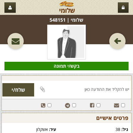
שלומי
שלומי‏ | 548151
בקש/י תמונה
פרטים אישיים
גיל:
38
עיר:
אשקלון