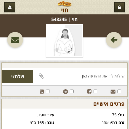
חוי
חוי‏ | 548345
פרטים אישיים
גיל:
75
עיר:
חופית
זרם דתי:
אחר
גובה:
165 ס"מ