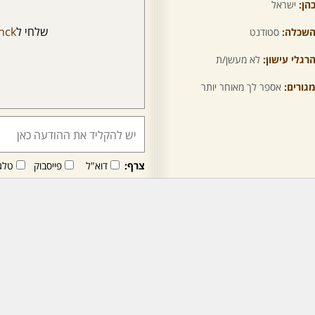
הן:
ישראל
שלחי ל
nck
שכלה:
סטודנט
רגלי עישון:
לא מעשן/ת
גורים:
אספר לך מאוחר יותר
צרף:
דוא"ל
פייסבוק
טלג
חבר/ה זה/ו מקבל/ת פני
לרכישת מנוי - לחץ/י כאן