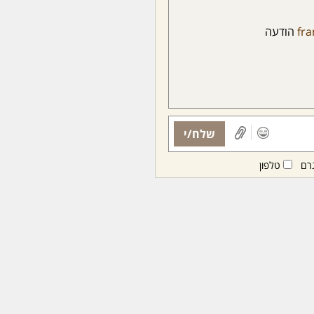
fra
הודעה
שלח/י
רם
טלפון
ות ממנויות/ים בלבד