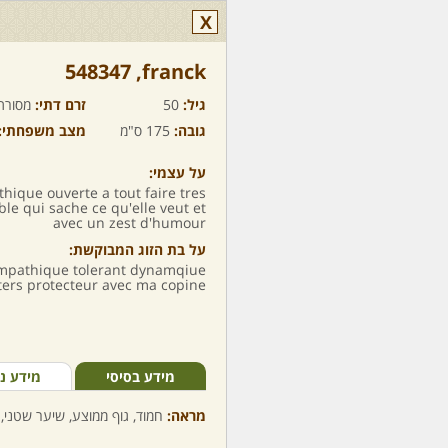
X
franck,‏ 548347
גיל:
50
זרם דתי:
מסורת
גובה:
175 ס"מ
מצב משפחתי:
על עצמי:
hique ouverte a tout faire tres
e qui sache ce qu'elle veut et
avec un zest d'humour
על בת הזוג המבוקשת:
 sympathique tolerant dynamqiue
r ters protecteur avec ma copine
מידע בסיסי
מידע נ
מראה:
חמוד, גוף ממוצע, שיער שטני, ע