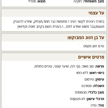
מצב משפחתי:
רווק/ה
מוצא:
ספרדי
על עצמי
בחורה רצינית לקשר רציני ! מחפשת גבר חמוד,מצחיק, שיודע להעניק
מעצמו,גבר פשוט שיודע לתת...! בעזרת השם בקרוב חופה וקידושין
על בן הזוג המבוקש:
טרם הוזן טקסט
פרטים אישיים
מראה:
טוב מאוד, גוף רזה, שיער שטני, עיניים כחולות.
כיסוי ראש:
ללא כיסוי
עיסוק:
פירסום
השכלה:
סטודנט
מצב כלכלי:
מבוסס/ת
הרגלי עישון:
לא מעשן/ת
מזל:
טלה