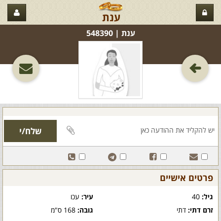
ענת
ענת‏ | 548390
פרטים אישיים
גיל:
40
עיר:
עכו
זרם דתי:
דתי
גובה:
168 ס"מ