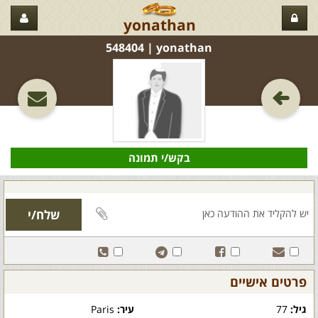
yonathan
yonathan‏ | 548404
בקש/י תמונה
פרטים אישיים
גיל:
77
עיר:
Paris