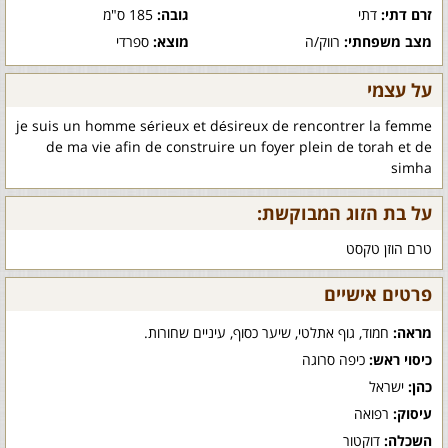
זרם דתי:
דתי
גובה:
185 ס"מ
מצב משפחתי:
רווק/ה
מוצא:
ספרדי
על עצמי
je suis un homme sérieux et désireux de rencontrer la femme
de ma vie afin de construire un foyer plein de torah et de
simha
על בת הזוג המבוקשת:
טרם הוזן טקסט
פרטים אישיים
מראה:
חמוד, גוף אתלטי, שיער כסוף, עיניים שחורות.
כיסוי ראש:
כיפה סרוגה
כהן:
ישראל
עיסוק:
רפואה
השכלה:
דוקטור