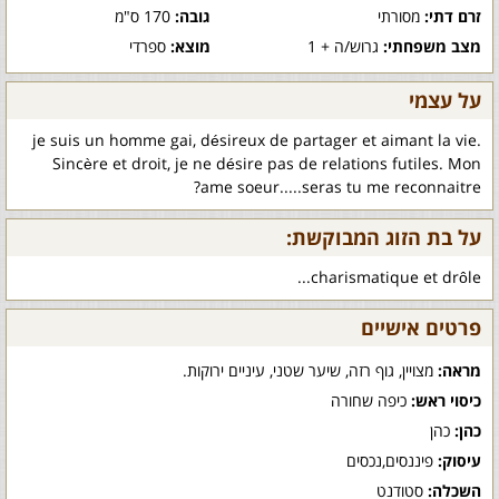
זרם דתי:
מסורתי
גובה:
170 ס"מ
מצב משפחתי:
גרוש/ה + 1
מוצא:
ספרדי
על עצמי
je suis un homme gai, désireux de partager et aimant la vie.
Sincère et droit, je ne désire pas de relations futiles. Mon
ame soeur.....seras tu me reconnaitre?
על בת הזוג המבוקשת:
charismatique et drôle...
פרטים אישיים
מראה:
מצויין, גוף רזה, שיער שטני, עיניים ירוקות.
כיסוי ראש:
כיפה שחורה
כהן:
כהן
עיסוק:
פיננסים,נכסים
השכלה:
סטודנט