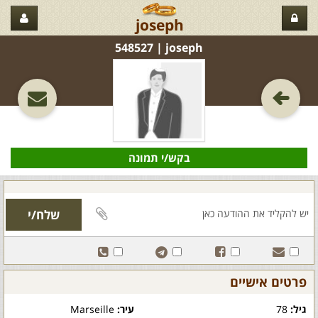
joseph
joseph‏ | 548527
בקש/י תמונה
פרטים אישיים
גיל:
78
עיר:
Marseille