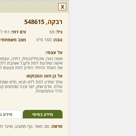
X
רבקה,‏ 548615
גיל:
69
זרם דתי:
דתי לא
גובה:
160 ס"מ
מצב משפחתי:
על עצמי:
אשה נאה, אינטיליגנטית, דתיה, עצמא
אישה שיודעת לתת ולקבל ואוהבת ללמו
את האחד והיחיד היודע לתת מעצמו לל
על בן הזוג המבוקש:
אחד שיודע לתת ללא תנאי, מלא שמחת 
עולם. אדם אמין, ישר וכנה שמחפש קשר
הדדי והתפשרות.
מידע בסיסי
מידע נ
מראה:
טוב מאוד, גוף ממוצע, שיער חום