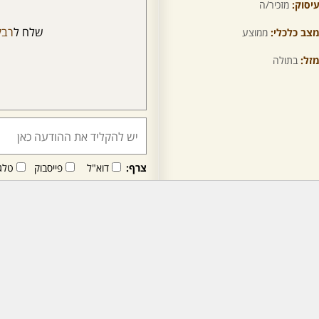
יסוק:
מזכיר/ה
שלח ל
רבק
צב כלכלי:
ממוצע
זל:
בתולה
צרף:
דוא"ל
פייסבוק
טלג
חבר/ה זה/ו מקבל/ת פני
לרכישת מנוי - לחץ/י כאן