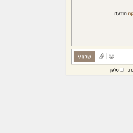
ה
הודעה
שלח/י
רם
טלפון
ות ממנויות/ים בלבד