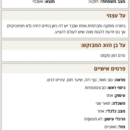
מצב משפחתי:
רווק/ה
מוצא:
אשכנזי
על עצמי
בחורה מתוקה וחברותית.אחת שכבר יש לה כיוון בחיים דתיה (לא חפיפניקית)
אך גם יודעת להנות ממה שיש לעולם להציע.
על בן הזוג המבוקש:
טרם הוזן טקסט
פרטים אישיים
מראה:
טוב מאוד, גוף רזה, שיער חום, עיניים דבש.
כיסוי ראש:
כובע/מטפחת
עיסוק:
אחר
השכלה:
תואר שני
מצב כלכלי:
אחר
הרגלי עישון:
לא מעשן/ת
מזל:
מאזניים