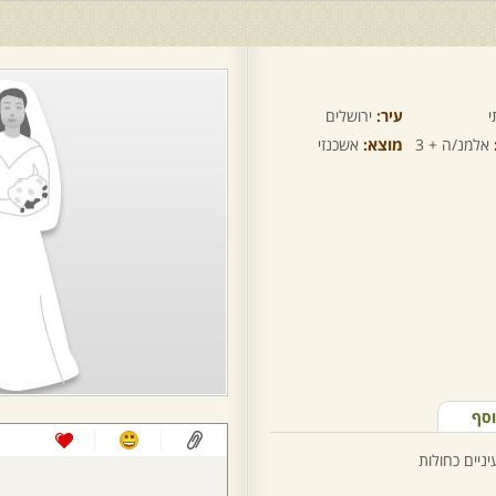
י
עיר:
ירושלים
אלמנ/ה + 3
מוצא:
אשכנזי
וסף
יניים כחולות