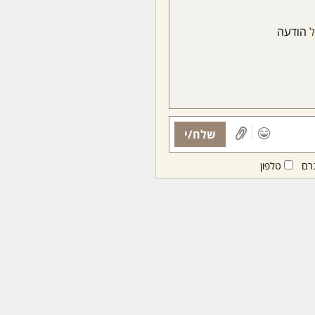
הודעה
שלח/י
רם
טלפון
ות ממנויות/ים בלבד