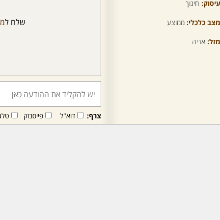
יסוק:
חינוך
שלח ל
מל
צב כלכלי:
ממוצע
זל:
אריה
צרף:
דוא"ל
פייסבוק
טלג
חבר/ה זה/ו מקבל/ת פני
לרכישת מנוי - לחץ/י כאן