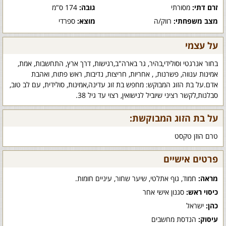
זרם דתי:
מסורתי
גובה:
174 ס"מ
מצב משפחתי:
רווק/ה
מוצא:
ספרדי
על עצמי
בחור אנרגטי וסולידי,בהיר, גר בארה"ב,רגישות, דרך ארץ, התחשבות, אמת,
אמינות ענווה, פשרנות, , אחריות, חריצות, נדיבות, ראש פתוח, ואהבת
אדם.על בת הזוג המבוקש: מחפש בת זוג עדינה,אמינות, סולידית, עם לב טוב,
סבלנות,לקשר רציני שיוביל לנישואין, רצוי עד גיל 38.
על בת הזוג המבוקשת:
טרם הוזן טקסט
פרטים אישיים
מראה:
חמוד, גוף אתלטי, שיער שחור, עיניים חומות.
כיסוי ראש:
סגנון אישי אחר
כהן:
ישראל
עיסוק:
הנדסת מחשבים