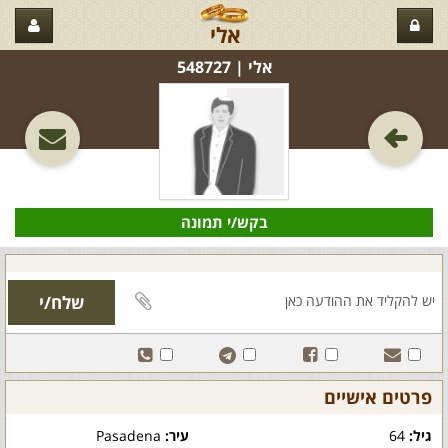
אלי
אלי‏ | 548727
בקש/י תמונה
פרטים אישיים
גיל:
64
עיר:
Pasadena