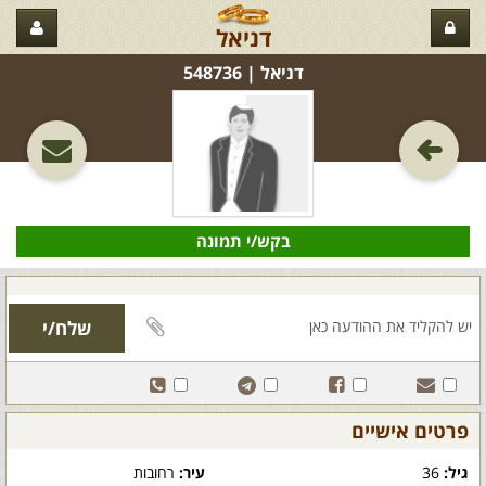
דניאל
דניאל‏ | 548736
בקש/י תמונה
פרטים אישיים
גיל:
36
עיר:
רחובות