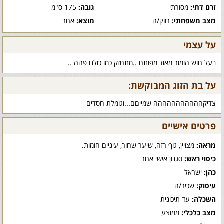
זרם דתי:
מסורתי
גובה:
175 ס"מ
מצב משפחתי:
רווק/ה
מוצא:
אחר
על עצמי
בעל חוש הומור מאוד מפותח ..מתחזק כמו כולנו פהה ..
על בת הזוג המבוקשת:
צדיקההההההההההה שמייםם...וגומלת חסדים
פרטים אישיים
מראה:
מצויין, גוף רזה, שיער שחור, עיניים חומות.
כיסוי ראש:
סגנון אישי אחר
כהן:
ישראל
עיסוק:
שכיר/ה
השכלה:
עד תיכונית
מצב כלכלי:
ממוצע