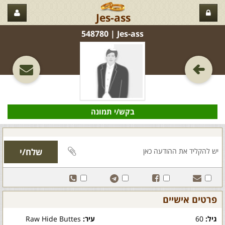
Jes-ass
Jes-ass‏ | 548780
בקש/י תמונה
פרטים אישיים
גיל:
60
עיר:
Raw Hide Buttes