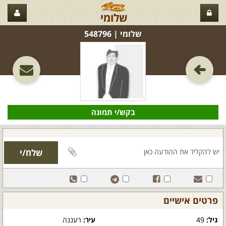
שלומי
שלומי‏ | 548796
בקש/י תמונה
פרטים אישיים
גיל:
49
עיר:
רעננה