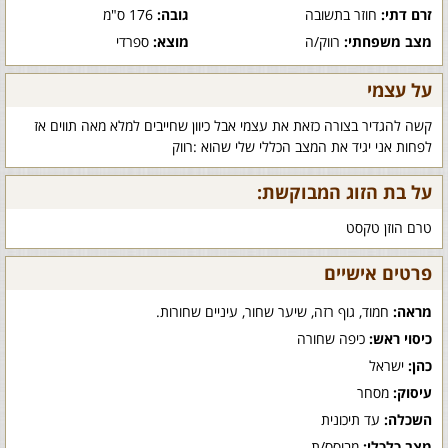
זרם דתי:
חוזר בתשובה
גובה:
176 ס"מ
מצב משפחתי:
רווק/ה
מוצא:
ספרדי
על עצמי
קשה להגדיר בצורה כזאת את עצמי אבל כיוון שחייבים למלא מאה תווים אז
לפחות אני יגיד את המצב הכללי שלי שהוא :רווק
על בת הזוג המבוקשת:
טרם הוזן טקסט
פרטים אישיים
מראה:
חמוד, גוף רזה, שיער שחור, עיניים שחורות.
כיסוי ראש:
כיפה שחורה
כהן:
ישראל
עיסוק:
מסחר
השכלה:
עד תיכונית
מצב כלכלי:
מבוסס/ת