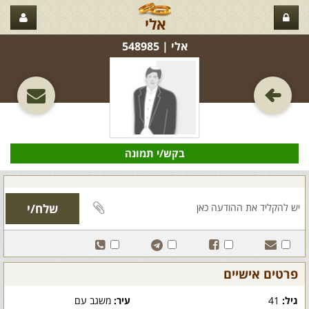
אלי
אלי‏ | 548985
בקש/י תמונה
פרטים אישיים
גיל:
41
עיר:
משגב עם