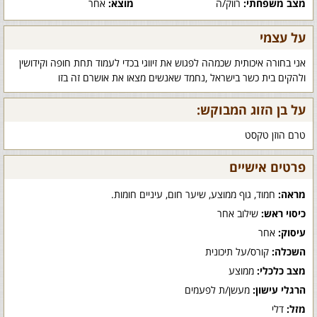
מצב משפחתי:
רווק/ה
מוצא:
אחר
על עצמי
אני בחורה איכותית שכמהה לפגוש את זיווגי בכדי לעמוד תחת חופה וקידושין
ולהקים בית כשר בישראל ,נחמד שאנשים מצאו את אושרם זה בזו
על בן הזוג המבוקש:
טרם הוזן טקסט
פרטים אישיים
מראה:
חמוד, גוף ממוצע, שיער חום, עיניים חומות.
כיסוי ראש:
שילוב אחר
עיסוק:
אחר
השכלה:
קורס/על תיכונית
מצב כלכלי:
ממוצע
הרגלי עישון:
מעשן/ת לפעמים
מזל:
דלי