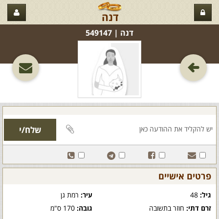
דנה
דנה‏ | 549147
פרטים אישיים
גיל:
48
עיר:
רמת גן
זרם דתי:
חוזר בתשובה
גובה:
170 ס"מ