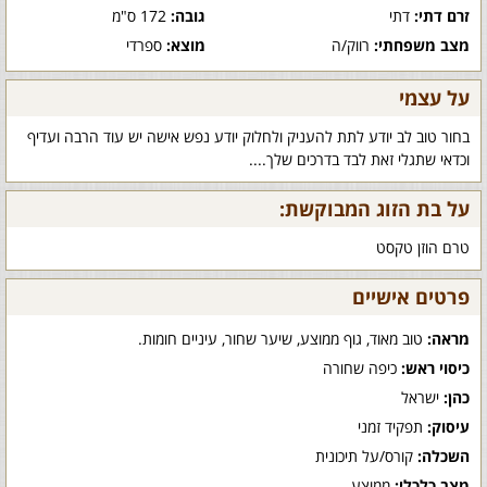
זרם דתי:
דתי
גובה:
172 ס"מ
מצב משפחתי:
רווק/ה
מוצא:
ספרדי
על עצמי
בחור טוב לב יודע לתת להעניק ולחלוק יודע נפש אישה יש עוד הרבה ועדיף
וכדאי שתגלי זאת לבד בדרכים שלך....
על בת הזוג המבוקשת:
טרם הוזן טקסט
פרטים אישיים
מראה:
טוב מאוד, גוף ממוצע, שיער שחור, עיניים חומות.
כיסוי ראש:
כיפה שחורה
כהן:
ישראל
עיסוק:
תפקיד זמני
השכלה:
קורס/על תיכונית
מצב כלכלי:
ממוצע