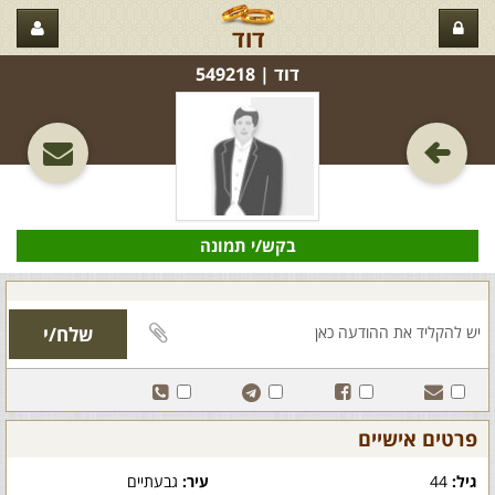
דוד
דוד‏ | 549218
בקש/י תמונה
פרטים אישיים
גיל:
44
עיר:
גבעתיים