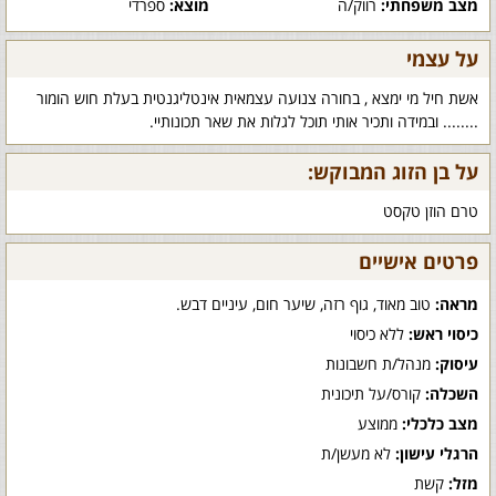
מצב משפחתי:
רווק/ה
מוצא:
ספרדי
על עצמי
אשת חיל מי ימצא , בחורה צנועה עצמאית אינטליגנטית בעלת חוש הומור
........ ובמידה ותכיר אותי תוכל לגלות את שאר תכונותיי.
על בן הזוג המבוקש:
טרם הוזן טקסט
פרטים אישיים
מראה:
טוב מאוד, גוף רזה, שיער חום, עיניים דבש.
כיסוי ראש:
ללא כיסוי
עיסוק:
מנהל/ת חשבונות
השכלה:
קורס/על תיכונית
מצב כלכלי:
ממוצע
הרגלי עישון:
לא מעשן/ת
מזל:
קשת