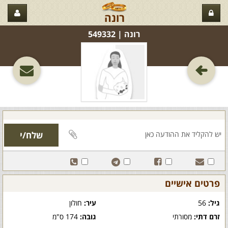
רונה
רונה‏ | 549332
פרטים אישיים
גיל:
56
עיר:
חולון
זרם דתי:
מסורתי
גובה:
174 ס"מ