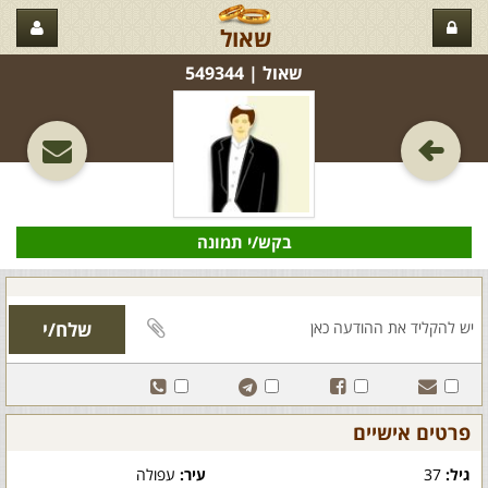
שאול
שאול‏ | 549344
בקש/י תמונה
פרטים אישיים
גיל:
37
עיר:
עפולה