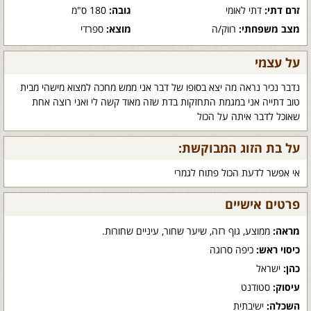
זרם דתי:
דתי לאומי
גובה:
180 ס"מ
מצב משפחתי:
רווק/ה
מוצא:
ספרדי
על עצמי
נדבר נכיר נראה מה יצא בסופו של דבר אני ממש מחכה למצוא מישהי מבית
טוב דתייה אני במגמת התחזקות בדת שזה מאוד קשה לי ואני רוצה אחת
שאוכל לדבר איתה על הכול
על בת הזוג המבוקשת:
אי אפשר לדעת הכול פתוח לגמרי
פרטים אישיים
מראה:
ממוצע, גוף רזה, שיער שחור, עיניים שחורות.
כיסוי ראש:
כיפה סרוגה
כהן:
ישראל
עיסוק:
סטודנט
השכלה:
ישיבתית