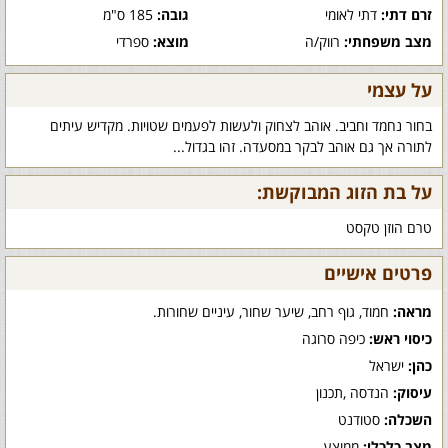
זרם דתי:
דתי לאומי
גובה:
185 ס"מ
מצב משפחתי:
רווק/ה
מוצא:
ספרדי
על עצמי
בחור נחמד וחביב. אוהב לצחוק ולעשות לפעמים שטויות. מקדיש עיתים
לתורה אך גם אוהב לבקר במסעדה. זהו בגדול...
על בת הזוג המבוקשת:
טרם הוזן טקסט
פרטים אישיים
מראה:
חמוד, גוף רחב, שיער שחור, עיניים שחורות.
כיסוי ראש:
כיפה סרוגה
כהן:
ישראל
עיסוק:
הנדסה ,תכנון
השכלה:
סטודנט
מצב כלכלי:
ממוצע