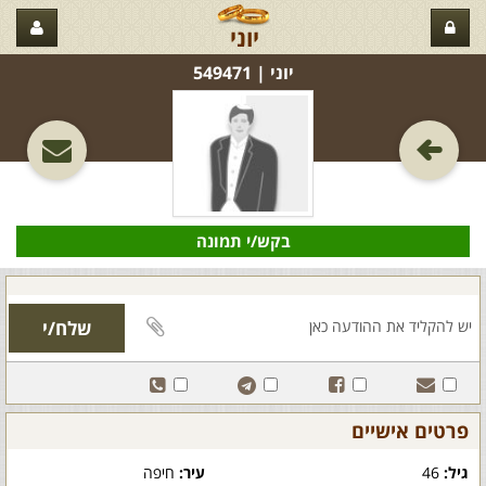
יוני
יוני‏ | 549471
בקש/י תמונה
פרטים אישיים
גיל:
46
עיר:
חיפה