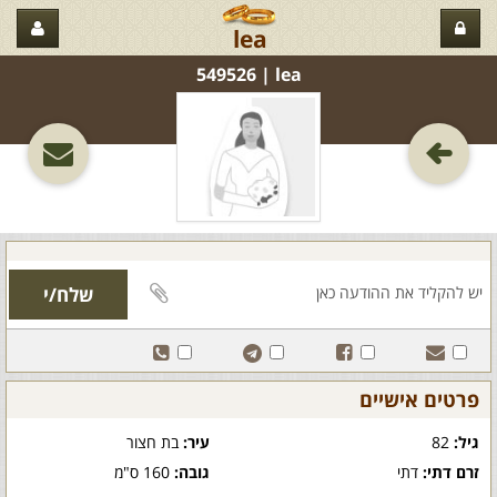
lea
lea‏ | 549526
פרטים אישיים
גיל:
82
עיר:
בת חצור
זרם דתי:
דתי
גובה:
160 ס"מ