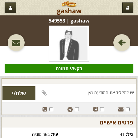
gashaw
gashaw‏ | 549553
בקש/י תמונה
פרטים אישיים
גיל:
41
עיר:
באר טוביה