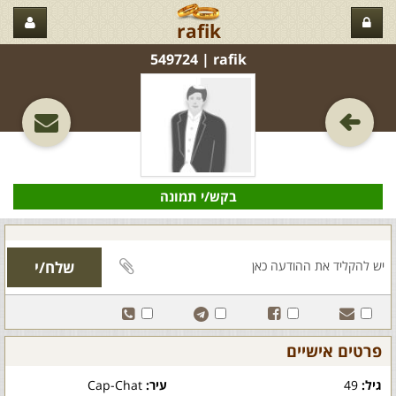
rafik
rafik‏ | 549724
בקש/י תמונה
פרטים אישיים
גיל:
49
עיר:
Cap-Chat