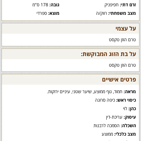
זרם דתי:
חפיפניק
גובה:
178 ס"מ
מצב משפחתי:
רווק/ה
מוצא:
ספרדי
על עצמי
טרם הוזן טקסט
על בת הזוג המבוקשת:
טרם הוזן טקסט
פרטים אישיים
מראה:
חמוד, גוף ממוצע, שיער שטני, עיניים ירוקות.
כיסוי ראש:
כיפה סרוגה
כהן:
לוי
עיסוק:
עריכת-דין
השכלה:
הסמכה לרבנות
מצב כלכלי:
ממוצע