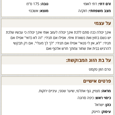
זרם דתי:
דתי לאומי
גובה:
175 ס"מ
מצב משפחתי:
רווק/ה
מוצא:
אשכנזי
על עצמי
אינך יכולה ככה סתם ללכת אינך יכולה לעזוב אותי אינך יכולה כי עכשיו שלכת
יש גשם בחוץ ואת נשארת איתי. אפילו אם תגידי: "זה לא כדאי" אפילו אם
תגידי: "לא, אין לי פנאי" אפילו אם תגידי: "לך לך מעלי". אם רק תבקשי
להרגיש בבית את שחור צמתך חרש אלטף ואם
על בת הזוג המבוקשת:
טרם הוזן טקסט
פרטים אישיים
מראה:
מצויין, גוף אתלטי, שיער שטני, עיניים ירוקות.
כיסוי ראש:
כיפה סרוגה
כהן:
ישראל
עיסוק:
הייטק