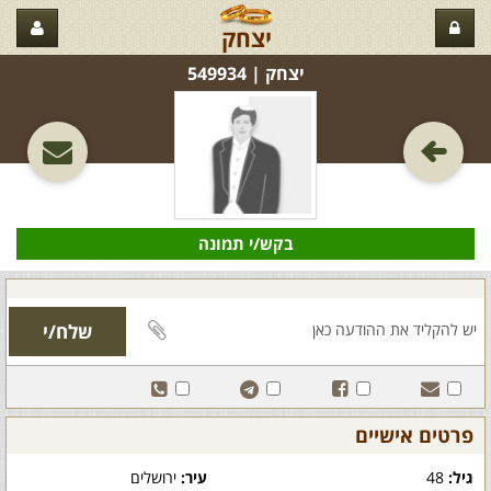
יצחק
יצחק‏ | 549934
בקש/י תמונה
פרטים אישיים
גיל:
48
עיר:
ירושלים