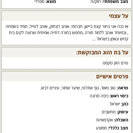
מצב משפחתי:
רווק/ה
מוצא:
ספרדי
על עצמי
אז ככה אני בחור קצת ביישן, חברותי, אוהב לצחוק, אוהב לטייל, תמיד בשמחה
, ובמיוחד אוהב ללמוד תורה..מחפש בחורה דתייה אמיתית שרוצה לקים בית
קדוש ונאמן בישראל ...
על בת הזוג המבוקשת:
טרם הוזן טקסט
פרטים אישיים
מראה:
טוב מאוד, גוף אתלטי, שיער שחור, עיניים דבש.
כיסוי ראש:
כיפה סרוגה
כהן:
ישראל
עיסוק:
מחשבים
השכלה:
אקדמאי/ת
מצב כלכלי:
ממוצע