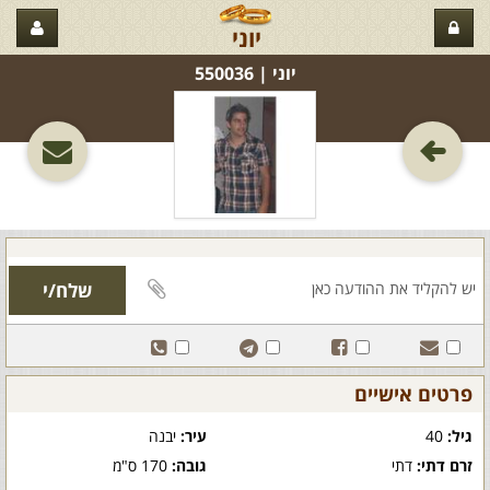
יוני
יוני‏ | 550036
פרטים אישיים
גיל:
40
עיר:
יבנה
זרם דתי:
דתי
גובה:
170 ס"מ