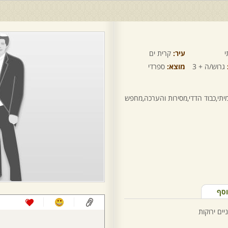
י
עיר:
קרית ים
גרוש/ה + 3
מוצא:
ספרדי
יתי,כבוד הדדי,מסירות והערכה,מחפש
וסף
יים ירוקות