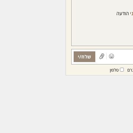
ני
הודעה
שלח/י
רם
טלפון
ות ממנויות/ים בלבד