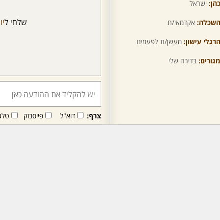
הן:
ישראל
שלחי ל
יו
שכלה:
אקדמאי/ת
רגלי עישון:
מעשן/ת לפעמים
גורים:
בדירה שלי
צרף:
דוא"ל
פייסבוק
טלג
חבר/ה זה/ו מקבל/ת פני
לרכישת מנוי - לחץ/י כאן