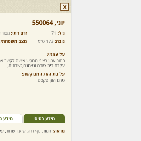
X
יוני,‏ 550064
גיל:
71
זרם דתי:
מסורת
גובה:
173 ס"מ
מצב משפחתי:
על עצמי:
בחור אמין רציני מחפש אישה לקשר אמ
עקרת בית טובה ונאמנה,כשרונית,
על בת הזוג המבוקשת:
טרם הוזן טקסט
מידע בסיסי
מידע נ
מראה:
חמוד, גוף רזה, שיער שחור, עינ