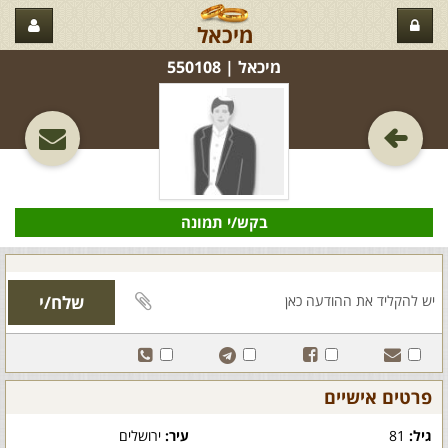
מיכאל
מיכאל‏ | 550108
בקש/י תמונה
פרטים אישיים
גיל:
81
עיר:
ירושלים