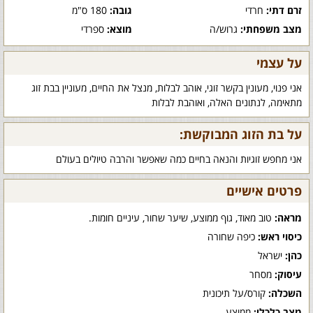
זרם דתי:
חרדי
גובה:
180 ס"מ
מצב משפחתי:
גרוש/ה
מוצא:
ספרדי
על עצמי
אני פנוי, מעונין בקשר זוגי, אוהב לבלות, מנצל את החיים, מעוניין בבת זוג
מתאימה, לנתונים האלה, ואוהבת לבלות
על בת הזוג המבוקשת:
אני מחפש זוגיות והנאה בחיים כמה שאפשר והרבה טיולים בעולם
פרטים אישיים
מראה:
טוב מאוד, גוף ממוצע, שיער שחור, עיניים חומות.
כיסוי ראש:
כיפה שחורה
כהן:
ישראל
עיסוק:
מסחר
השכלה:
קורס/על תיכונית
מצב כלכלי:
ממוצע