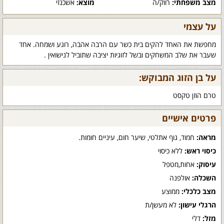
מצב משפחתי:
רווק/ה
מוצא:
אשכנזי
על עצמי
מחפשת את האחד להקים בית כשר עם הרבה אהבה, רוגע ושמחה. אחד
שעבר את שלב המשחקים ובשל לזוגיות יציבה שתוביל לנישואין .
על בן הזוג המבוקש:
טרם הוזן טקסט
פרטים אישיים
מראה:
חמוד, גוף אתלטי, שיער חום, עיניים חומות.
כיסוי ראש:
ללא כיסוי
עיסוק:
אחות,מטפל
השכלה:
אולפנה
מצב כלכלי:
ממוצע
הרגלי עישון:
לא מעשן/ת
מזל:
דלי