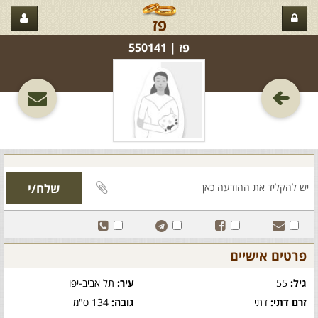
פז
פז‏ | 550141
פרטים אישיים
גיל:
55
עיר:
תל אביב-יפו
זרם דתי:
דתי
גובה:
134 ס"מ