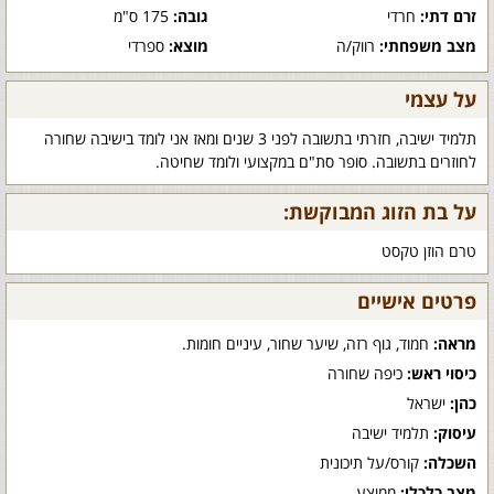
זרם דתי:
חרדי
גובה:
175 ס"מ
מצב משפחתי:
רווק/ה
מוצא:
ספרדי
על עצמי
תלמיד ישיבה, חזרתי בתשובה לפני 3 שנים ומאז אני לומד בישיבה שחורה
לחוזרים בתשובה. סופר סת"ם במקצועי ולומד שחיטה.
על בת הזוג המבוקשת:
טרם הוזן טקסט
פרטים אישיים
מראה:
חמוד, גוף רזה, שיער שחור, עיניים חומות.
כיסוי ראש:
כיפה שחורה
כהן:
ישראל
עיסוק:
תלמיד ישיבה
השכלה:
קורס/על תיכונית
מצב כלכלי:
ממוצע