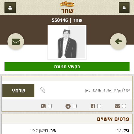
שחר
שחר‏ | 550146
בקש/י תמונה
פרטים אישיים
גיל:
47
עיר:
ראשון לציון