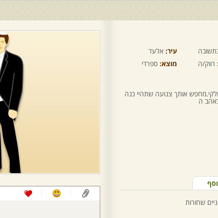
תשובה
עיר:
אלעד
רווק/ה
מוצא:
ספרדי
לקי.מחפש אותך צנועה שתהיי כנה
באהב ה
וסף
ניים שחורות