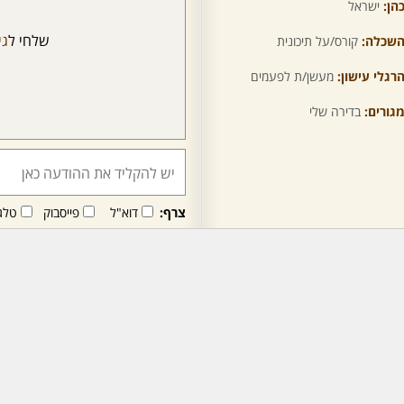
הן:
ישראל
שלחי ל
גי
שכלה:
קורס/על תיכונית
רגלי עישון:
מעשן/ת לפעמים
גורים:
בדירה שלי
צרף:
דוא"ל
פייסבוק
טלג
חבר/ה זה/ו מקבל/ת פני
לרכישת מנוי - לחץ/י כאן