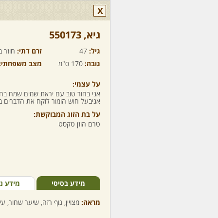
X
גיא,‏ 550173
גיל:
47
זרם דתי:
חוזר ב
גובה:
170 ס"מ
מצב משפחתי:
על עצמי:
אני בחור טוב עם יראת שמים שמח בח
אניבעל חוש הומור לוקח את הדברים 
על בת הזוג המבוקשת:
טרם הוזן טקסט
מידע בסיסי
מידע נ
מראה:
מצויין, גוף רזה, שיער שחור, עי