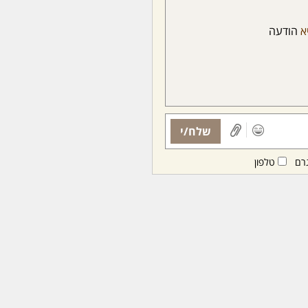
א
הודעה
שלח/י
רם
טלפון
ות ממנויות/ים בלבד