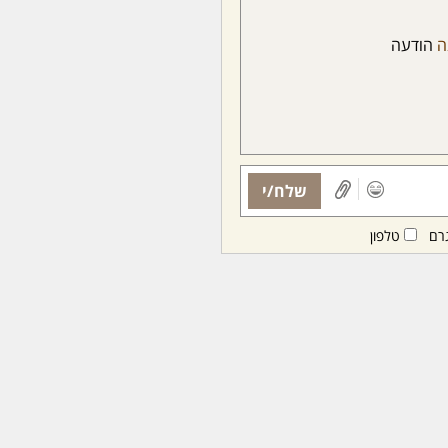
ה
הודעה
שלח/י
רם
טלפון
ות ממנויות/ים בלבד