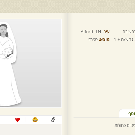
תשובה
עיר:
Alford -LN
גרוש/ה + 1
מוצא:
ספרדי
וסף
ניים כחולות