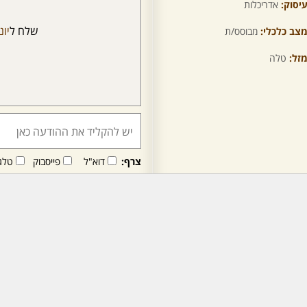
יסוק:
אדריכלות
שלח ל
יונ
צב כלכלי:
מבוסס/ת
זל:
טלה
צרף:
דוא"ל
פייסבוק
טלג
חבר/ה זה/ו מקבל/ת פני
לרכישת מנוי - לחץ/י כאן