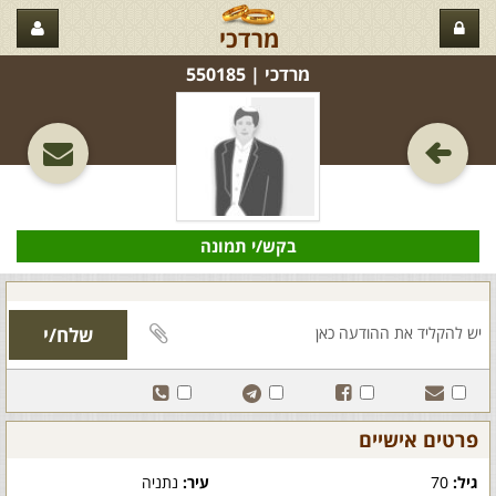
מרדכי
מרדכי‏ | 550185
בקש/י תמונה
פרטים אישיים
גיל:
70
עיר:
נתניה