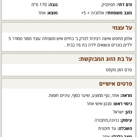
זרם דתי:
חפיפניק
גובה:
170 ס"מ
מצב משפחתי:
אלמנ/ה + 5+
מוצא:
אחר
על עצמי
אלמן מחפש אישה רצינית לפרק ב' בחיים איש משפחה עובד מסור מסודר 5
ילדים בוגרים ונשואים ילדה בת 16 בבית .
על בת הזוג המבוקשת:
טרם הוזן טקסט
פרטים אישיים
מראה:
אחר, גוף ממוצע, שיער כסוף, עיניים חומות.
כיסוי ראש:
סגנון אישי אחר
כהן:
ישראל
עיסוק:
נהיגה,תחבורה
השכלה:
עד תיכונית
מצב כלכלי:
אחר