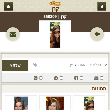
קרן
קרן‏ | 550209
תמונות