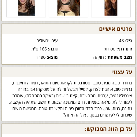
פרטים אישיים
גיל:
43
עיר:
ירושלים
זרם דתי:
מסורתי
גובה:
166 ס"מ
מצב משפחתי:
רווק/ה
מוצא:
ספרדי
על עצמי
בחורה טובה מבית טוב... סטודנטית לקראת סיום התואר, חמודה וחייכנית,
נראית טוב, אוהבת לצחוק, לטייל ולבשל וחולה על מוסיקה! אני בחורה
אינטיליגנטית, ערכית, מתחשבת, קצת ביישנית (בעיקר בהתחלה), אוהבת
לעזור לזולת, מלאה בשמחת חיים ומאמינה שבזוגיות חשוב שתהיה הקשבה,
נתינה, כנות, אמון, כבוד הדדי וכמובן כימיה ותקשורת טובה. מחפשת מישהו
שיגרום לי לפרפרים בבטן... אולי זה אתה?
על בן הזוג המבוקש: