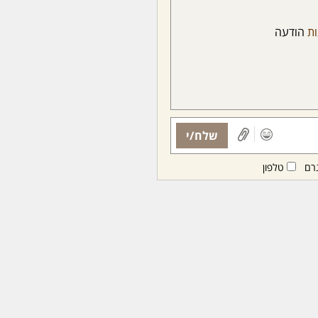
ת
הודעה
שלח/י
רם
טלפון
ות ממנויות/ים בלבד