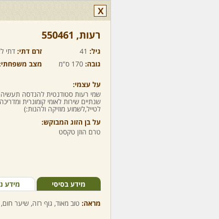
X
רעות,‏ 550461
גיל:
41
זרם דתי:
דתי לא
גובה:
170 ס"מ
מצב משפחתי:
על עצמי:
שמי רעות סטודנטית להנדסה תעשיה ונ
שנתיים שירות לאומי קומונרית ומדרי
לטייל,לשמוע מוזיקה ולהנות:)
על בן הזוג המבוקש:
טרם הוזן טקסט
מידע בסיסי
מידע נ
מראה:
טוב מאוד, גוף רזה, שיער חום, 