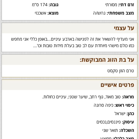
זרם דתי:
מסורתי
גובה:
174 ס"מ
מצב משפחתי:
גרוש/ה
מוצא:
אשכנזי
על עצמי
אני מעדיף להשאיר את זה לפגישה בארבע עיניים...באופן כללי אני מחפש
כמו כולם מישהי מיוחדת עם לב טוב בעלת מידות טובות וכו'...
על בת הזוג המבוקשת:
טרם הוזן טקסט
פרטים אישיים
מראה:
טוב מאוד, גוף רחב, שיער שטני, עיניים כחולות.
כיסוי ראש:
כיפה סרוגה
כהן:
ישראל
עיסוק:
פיננסים,נכסים
השכלה:
תואר שני
מצב כלכלי:
ממוצע