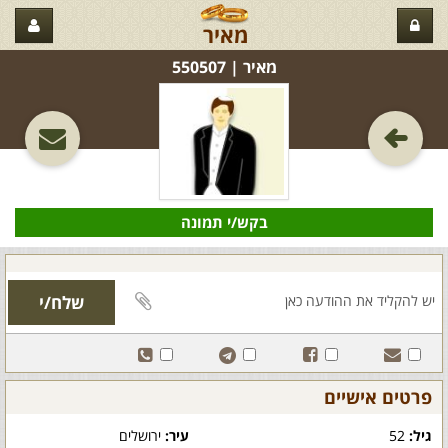
מאיר
מאיר‏ | 550507
בקש/י תמונה
פרטים אישיים
גיל:
52
עיר:
ירושלים