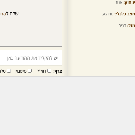
יסוק:
אחר
שלח ל
ana
צב כלכלי:
ממוצע
זל:
דגים
צרף:
דוא"ל
פייסבוק
טלג
חבר/ה זה/ו מקבל/ת פני
לרכישת מנוי - לחץ/י כאן