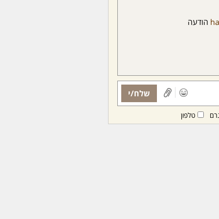
h
הודעה
שלח/י
רם
טלפון
ות ממנויות/ים בלבד