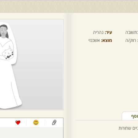
תשובה
עיר:
נהריה
רווק/ה
מוצא:
אשכנזי
וסף
יים שחורות