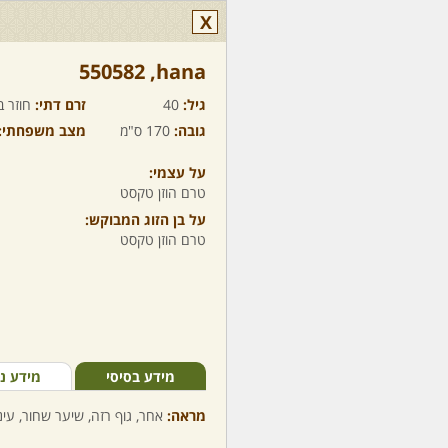
X
hana,‏ 550582
גיל:
40
זרם דתי:
חוזר ב
גובה:
170 ס"מ
מצב משפחתי:
על עצמי:
טרם הוזן טקסט
על בן הזוג המבוקש:
טרם הוזן טקסט
מידע בסיסי
מידע נ
מראה:
אחר, גוף רזה, שיער שחור, עינ