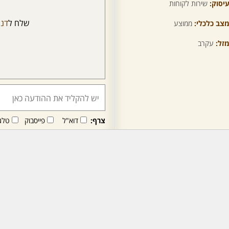
יסוק:
שירות לקוחות
שלח ל
דני
צב כלכלי:
ממוצע
זל:
עקרב
צרף:
דוא"ל
פייסבוק
טלג
חבר/ה זה/ו מקבל/ת פני
לרכישת מנוי - לחץ/י כאן