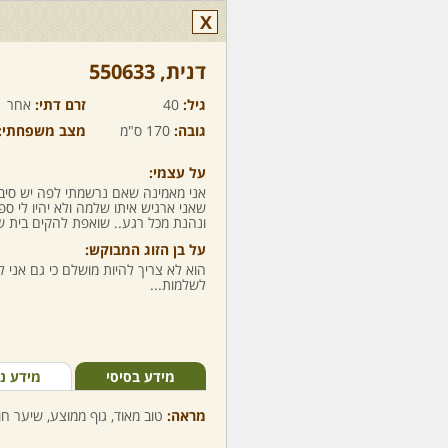
X
דנית,‏ 550633
גיל:
40
זרם דתי:
אחר
גובה:
170 ס"מ
מצב משפחתי:
על עצמי:
אני מאמינה שאם נרשמתי לפה יש סיב
שאני ארגיש איתו שלמה ולא יהיו לי ס
ונהנת מכל רגע.. שואפת להקים בית ש
על בן הזוג המבוקש:
הוא לא צריך להיות מושלם כי גם אני
לשלמות...
מידע בסיסי
מידע נ
מראה:
טוב מאוד, גוף ממוצע, שיער חום