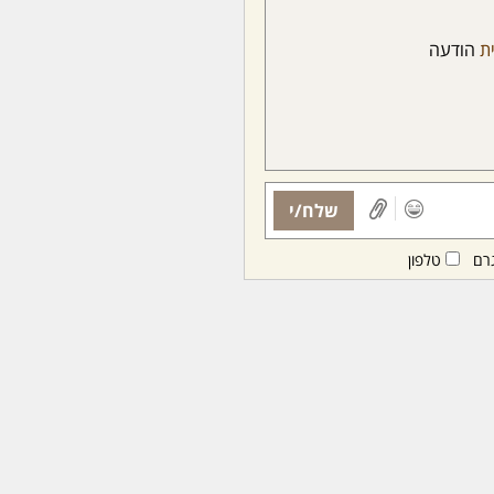
ת
הודעה
שלח/י
רם
טלפון
ות ממנויות/ים בלבד