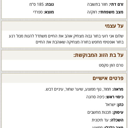
זרם דתי:
חוזר בתשובה
גובה:
185 ס"מ
מצב משפחתי:
רווק/ה
מוצא:
ספרדי
על עצמי
שלום אני רועי בחור גבוה מצחיק אוהב את החיים משתדל להנות מכול רגע
בחור אופטימי מחפש בחורה מצחיקה שאוהבת את החיים
על בת הזוג המבוקשת:
טרם הוזן טקסט
פרטים אישיים
מראה:
חמוד, גוף ממוצע, שיער שחור, עיניים דבש.
כיסוי ראש:
כיפה סרוגה
כהן:
ישראל
עיסוק:
תכנות מחשבים
השכלה:
עד תיכונית
מצב כלכלי:
ממוצע