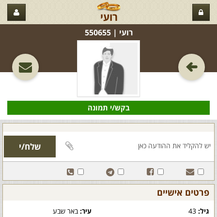
רועי
רועי‏ | 550655
בקש/י תמונה
פרטים אישיים
גיל:
43
עיר:
באר שבע