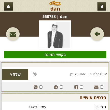
dan
dan‏ | 550753
בקש/י תמונה
פרטים אישיים
גיל:
59
עיר:
Créteil