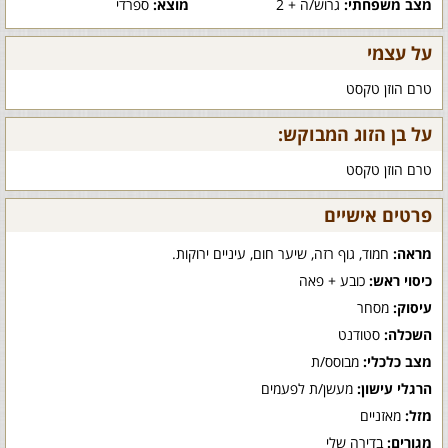
מצב משפחתי:
גרוש/ה + 2
מוצא:
ספרדי
על עצמי
טרם הוזן טקסט
על בן הזוג המבוקש:
טרם הוזן טקסט
פרטים אישיים
מראה:
חמוד, גוף רזה, שיער חום, עיניים ירוקות.
כיסוי ראש:
כובע + פאה
עיסוק:
מסחר
השכלה:
סטודנט
מצב כלכלי:
מבוסס/ת
הרגלי עישון:
מעשן/ת לפעמים
מזל:
מאזניים
מגורים:
בדירה שלי