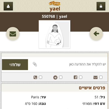
yael
yael‏ | 550768
פרטים אישיים
גיל:
51
עיר:
Paris
זרם דתי:
מסורתי
גובה:
160 ס"מ