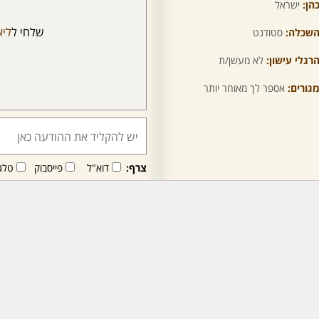
הן:
ישראל
שלחי ל
ליא
שכלה:
סטודנט
רגלי עישון:
לא מעשן/ת
גורים:
אספר לך מאוחר יותר
צרף:
דוא"ל
פייסבוק
טלג
חבר/ה זה/ו מקבל/ת פני
לרכישת מנוי - לחץ/י כאן