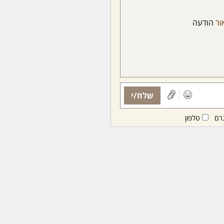
ור
הודעה
שלח/י
רם
טלפון
ות ממנויות/ים בלבד