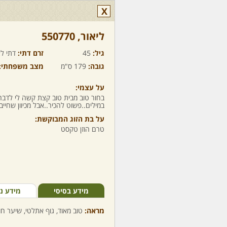
X
ליאור,‏ 550770
גיל:
45
זרם דתי:
דתי לא
גובה:
179 ס"מ
מצב משפחתי:
על עצמי:
בחור טוב מבית טוב קצת קשה לי לדבר
במילים..פשוט להכיר..אבל מכיוון שחיי
על בת הזוג המבוקשת:
טרם הוזן טקסט
מידע בסיסי
מידע נ
מראה:
טוב מאוד, גוף אתלטי, שיער חו