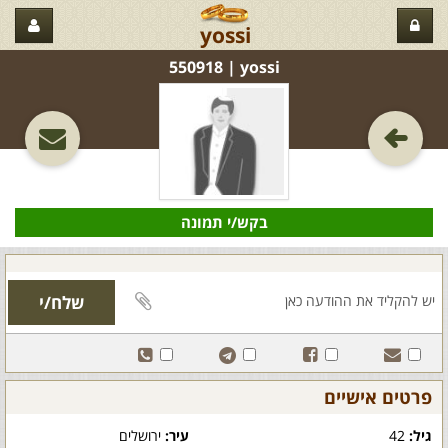
yossi
yossi‏ | 550918
בקש/י תמונה
פרטים אישיים
גיל:
42
עיר:
ירושלים