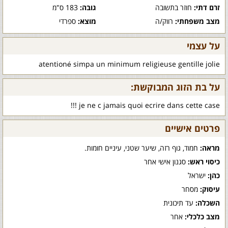
זרם דתי:
חוזר בתשובה
גובה:
183 ס"מ
מצב משפחתי:
רווק/ה
מוצא:
ספרדי
על עצמי
atentioné simpa un minimum religieuse gentille jolie
על בת הזוג המבוקשת:
je ne c jamais quoi ecrire dans cette case !!!
פרטים אישיים
מראה:
חמוד, גוף רזה, שיער שטני, עיניים חומות.
כיסוי ראש:
סגנון אישי אחר
כהן:
ישראל
עיסוק:
מסחר
השכלה:
עד תיכונית
מצב כלכלי:
אחר