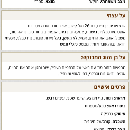
מצב משפחתי:
רווק/ה
מוצא:
ספרדי
על עצמי
שמי אורית בן חיים, בת 26 מזל קשת. אני בחורה טובה מסודרת
אופטימית,סבלנית בישנית, צנועה ובת בית, ואכפתית. בחור טוב ונראה טוב,
משכיל, אוהב את החיים, אמיץ, לא מעשן, בעל מידות טובות, נוח סבלני, אכפתי
ודואג, גבוה,עובד ולומד, מבוסס כלכלי ונפש
על בן הזוג המבוקש:
מחפשת בחור טוב עם ראש על הכתפיים משכיל, ישר והגון אוהב את החיים,
אכפתי ודואג נוח וסבלני, דתי לאומי ומצחיק.
פרטים אישיים
מראה:
חמוד, גוף ממוצע, שיער שטני, עיניים דבש.
כיסוי ראש:
כובע/מטפחת
עיסוק:
גרפיקה
השכלה:
קורס/על תיכונית
מצב כלכלי:
ממוצע