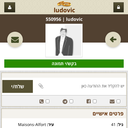
ludovic
ludovic‏ | 550956
בקש/י תמונה
פרטים אישיים
גיל:
41
עיר:
Maisons-Alfort