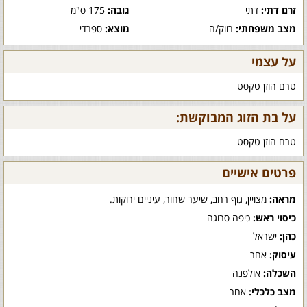
זרם דתי:
דתי
גובה:
175 ס"מ
מצב משפחתי:
רווק/ה
מוצא:
ספרדי
על עצמי
טרם הוזן טקסט
על בת הזוג המבוקשת:
טרם הוזן טקסט
פרטים אישיים
מראה:
מצויין, גוף רחב, שיער שחור, עיניים ירוקות.
כיסוי ראש:
כיפה סרוגה
כהן:
ישראל
עיסוק:
אחר
השכלה:
אולפנה
מצב כלכלי:
אחר