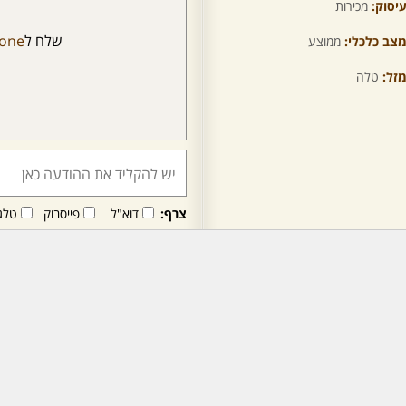
יסוק:
מכירות
שלח ל
lone
צב כלכלי:
ממוצע
זל:
טלה
צרף:
דוא"ל
פייסבוק
טלג
חבר/ה זה/ו מקבל/ת פני
לרכישת מנוי - לחץ/י כאן