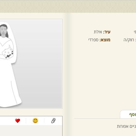
י
עיר:
אילת
רווק/ה
מוצא:
ספרדי
וסף
יים אפורות