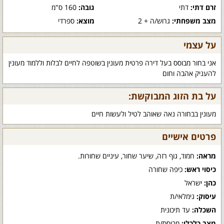
זרם דתי:
דתי
גובה:
160 ס"מ
מצב משפחתי:
גרוש/ה + 2
מוצא:
ספרדי
על עצמי
אני בחור מבוסס בעל דירה פרטית מעונין בשוטפה לחיים לבלות וללמוד מעונין
להעניק אהבה וחום
על בת הזוג המבוקשת:
מעונין בבחורה נאה שאוהב לטיל ולעשות חיים
פרטים אישיים
מראה:
חמוד, גוף רזה, שיער שחור, עיניים שחורות.
כיסוי ראש:
כיפה שחורה
כהן:
ישראל
עיסוק:
גימלאי/ת
השכלה:
עד תיכונית
מצב כלכלי:
מבוסס/ת