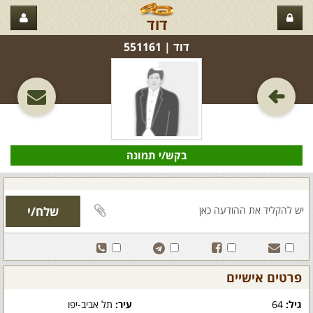
דוד
דוד‏ | 551161
בקש/י תמונה
פרטים אישיים
גיל:
64
עיר:
תל אביב-יפו