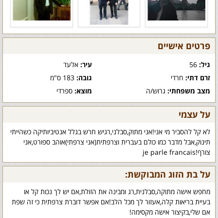
פרטים אישיים
גיל:
56
עיר:
אלעד
זרם דתי:
חרדי
גובה:
183 ס"מ
מצב משפחתי:
גרוש/ה
מוצא:
ספרדי
על עצמי
לא קל להסביר מי אני!אני מתוק,סבלני,רגיש חרש בגלל אנטיביותיקה כשהייתי
תינוק,אבל מדבר כמו כולם בעברית וצרפתית(אני צרפתי)אוהב ספורט,אני
צורף!je parle francais
על בת הזוג המבוקשת:
מחפש אישה מתוקה,סבלנית,רג ומבינה את הזולת,אם יש לך נכות קל או
בעיית בריאות קלה,אעזור לך מכל הלב!אם אפשר דוברת צרפתית כי זה שפת
אם שלי,בקיצור אישה מקסימה!