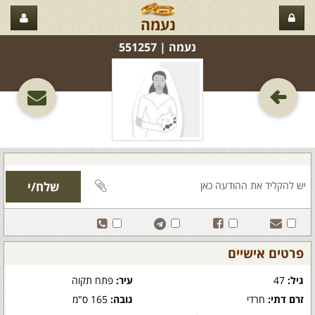
נעמה
נעמה‏ | 551257
פרטים אישיים
גיל:
47
עיר:
פתח תקוה
זרם דתי:
חרדי
גובה:
165 ס"מ