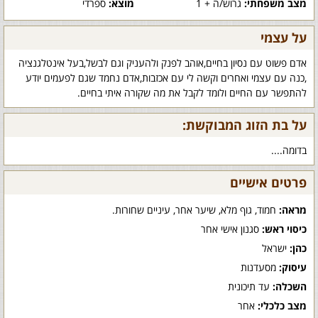
מצב משפחתי:
גרוש/ה + 1
מוצא:
ספרדי
על עצמי
אדם פשוט עם נסיון בחיים,אוהב לפנק ולהעניק וגם לבשל,בעל אינטלגנציה
,כנה עם עצמי ואחרים וקשה לי עם אכזבות,אדם נחמד שגם לפעמים יודע
להתפשר עם החיים ולומד לקבל את מה שקורה איתי בחיים.
על בת הזוג המבוקשת:
בדומה....
פרטים אישיים
מראה:
חמוד, גוף מלא, שיער אחר, עיניים שחורות.
כיסוי ראש:
סגנון אישי אחר
כהן:
ישראל
עיסוק:
מסעדנות
השכלה:
עד תיכונית
מצב כלכלי:
אחר