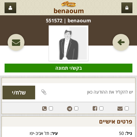
benaoum
benaoum‏ | 551572
בקש/י תמונה
פרטים אישיים
גיל:
50
עיר:
תל אביב-יפו