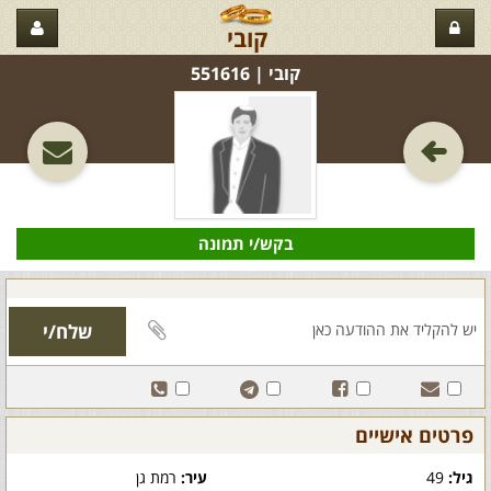
קובי
קובי‏ | 551616
בקש/י תמונה
פרטים אישיים
גיל:
49
עיר:
רמת גן