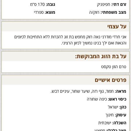
זרם דתי:
חפיפניק
גובה:
170 ס"מ
מצב משפחתי:
רווק/ה
מוצא:
ספרדי
על עצמי
אני חרדי מודרני נאה רווק מחפש בת זוג להכרות ללא התחייבות לכיופים
והנאות ואם ילך בנינו נמשיך לכיוון הרציני.
על בת הזוג המבוקשת:
טרם הוזן טקסט
פרטים אישיים
מראה:
חמוד, גוף רזה, שיער שחור, עיניים דבש.
כיסוי ראש:
כיפה שחורה
כהן:
ישראל
עיסוק:
חינוך
השכלה:
ישיבתית
מצב כלכלי:
ממוצע